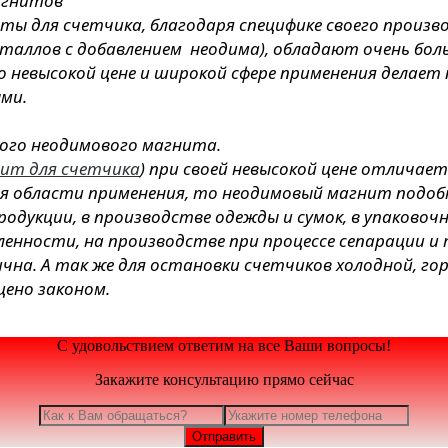
агнитов
ы для счетчика, благодаря специфике своего произ
еталлов с добавлением неодима), обладают очень б
но невысокой цене и широкой сфере применения делае
ми.
ого неодимового магнита.
ит для счетчика
) при своей невысокой цене отлича
ся области применения, то неодимовый магнит подо
родукции, в производстве одежды и сумок, в упаковочн
енности, на производстве при процессе сепарации и т
на. А так же для остановки счетчиков холодной, гор
щено законом.
С удовольствием ответим на все Ваши вопросы!
Закажите консультацию прямо сейчас