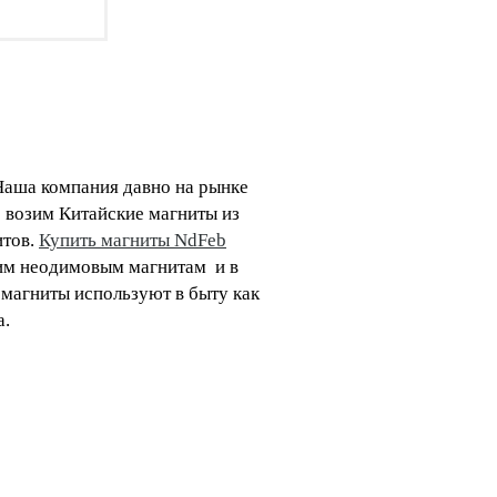
Наша компания давно на рынке
 возим Китайские магниты из
итов.
Купить магниты NdFeb
тим неодимовым магнитам и в
 магниты используют в быту как
а.