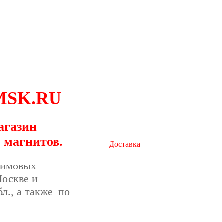
-MSK.RU
агазин
 магнитов
.
Доставка
неодимовых
оскве и
л., а также по