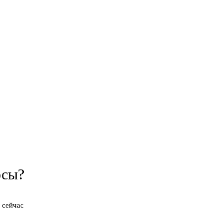
осы?
 сейчас