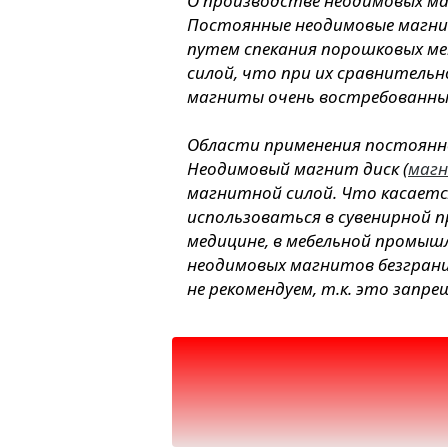
О производстве неодимовых м
Постоянные неодимовые магнит
путем спекания порошковых м
силой, что при их сравнитель
магниты очень востребованны
Области применения постоянн
Неодимовый магнит диск (
магн
магнитной силой. Что касает
использоваться в сувенирной п
медицине, в мебельной промышл
неодимовых магнитов безгранич
не рекомендуем, т.к. это запре