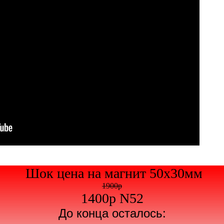
Шок цена на магнит 50х30мм
1900р
1400р N52
До конца осталось: