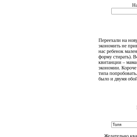
На
Переехали на нову
экономить не прив
нас ребенок мале
форму стирать). 
квитанции – мама
экономии. Короче
типа попробовать.
было и двумя обой
Желательно ква