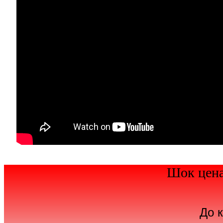
Шок цена
До 