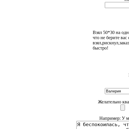
Взял 50*30 на од
что не берите вас
взял,рискнул,зака
быстро!
Желательно ква
Например: У ме